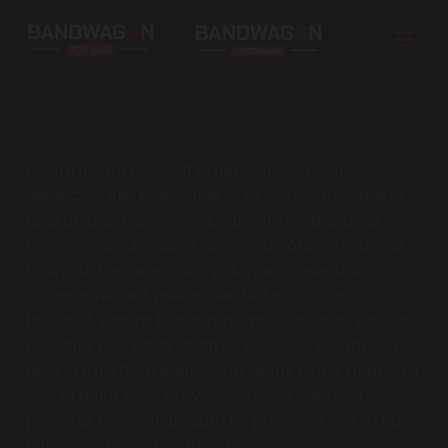
Typ hier tekst
Lorem ipsum dolor sit amet, consectetur
adipiscing elit. Maecenas et ex venenatis, sagittis
risus ut, dapibus enim. Nullam et fringilla lacus.
Donec vitae dignissim nunc, sed consectetur nisi.
Proin auctor lorem non pulvinar consequat.
Vivamus feugiat metus nec tellus pulvinar
tincidunt. Mauris luctus maximus convallis. Donec
tincidunt nec ligula sit amet cursus. Aliquam sed
risus enim. Etiam eget iaculis diam. Morbi pharetra
lacinia dolor eget gravida. Aenean euismod
placerat felis, vel aliquam mi pharetra sed. In hac
habitasse platea dictumst.