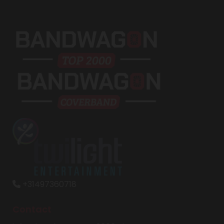
+31497360718

Contact