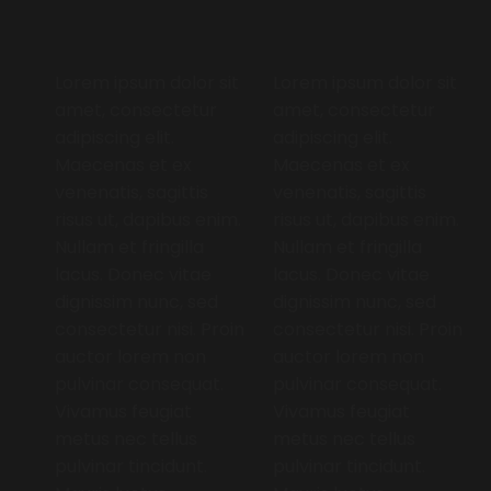
Typ hier tekst
Typ hier tekst
Lorem ipsum dolor sit
Lorem ipsum dolor sit
amet, consectetur
amet, consectetur
adipiscing elit.
adipiscing elit.
Maecenas et ex
Maecenas et ex
venenatis, sagittis
venenatis, sagittis
risus ut, dapibus enim.
risus ut, dapibus enim.
Nullam et fringilla
Nullam et fringilla
lacus. Donec vitae
lacus. Donec vitae
dignissim nunc, sed
dignissim nunc, sed
consectetur nisi. Proin
consectetur nisi. Proin
auctor lorem non
auctor lorem non
pulvinar consequat.
pulvinar consequat.
Vivamus feugiat
Vivamus feugiat
metus nec tellus
metus nec tellus
pulvinar tincidunt.
pulvinar tincidunt.