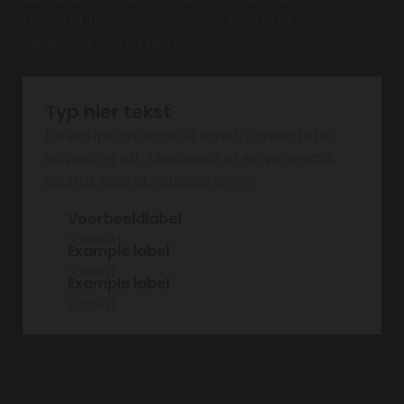
placerat felis, vel aliquam mi pharetra sed. In hac
habitasse platea dictumst.
Typ hier tekst
Lorem ipsum dolor sit amet, consectetur
adipiscing elit. Maecenas et ex venenatis,
sagittis risus ut, dapibus enim.
Voorbeeldlabel
Subtekst
Example label
Subtext
Example label
Subtext