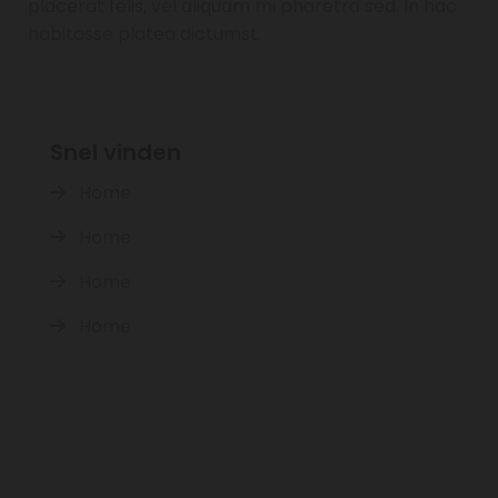
placerat felis, vel aliquam mi pharetra sed. In hac
habitasse platea dictumst.
Snel vinden
Home

Home

Home

Home
