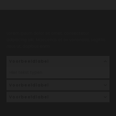
Typ hier tekst
Lorem ipsum dolor sit amet, consectetur
adipiscing elit. Maecenas et ex venenatis, sagittis
risus ut, dapibus enim.
Voorbeeldlabel
Hier tekst typen
Voorbeeldlabel
Voorbeeldlabel