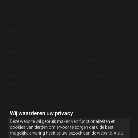
Typ hier tekst
Lorem ipsum dolor sit amet, consectetur
adipiscing elit. Maecenas et ex venenatis, sagittis
risus ut, dapibus enim. Nullam et fringilla lacus.
Donec vitae dignissim nunc, sed consectetur nisi.
Proin auctor lorem non pulvinar consequat.
Vivamus feugiat metus nec tellus pulvinar
tincidunt. Mauris luctus maximus convallis. Donec
tincidunt nec ligula sit amet cursus. Aliquam sed
risus enim. Etiam eget iaculis diam. Morbi pharetra
lacinia dolor eget gravida. Aenean euismod
placerat felis, vel aliquam mi pharetra sed. In hac
habitasse platea dictumst.
Wij waarderen uw privacy
Deze website wil gebruik maken van functionaliteiten en
cookies van derden om ervoor te zorgen dat u de best
Typ hier tekst
mogelijke ervaring heeft bij uw bezoek aan de website. Als u
Lorem ipsum dolor sit amet, consectetur