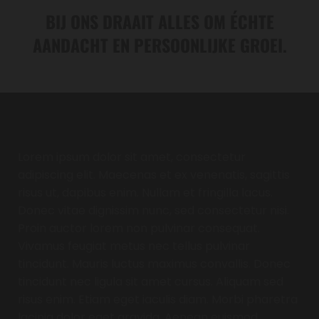
BIJ ONS DRAAIT ALLES OM ÉCHTE
AANDACHT EN PERSOONLIJKE GROEI.
Typ hier tekst
Lorem ipsum dolor sit amet, consectetur
adipiscing elit. Maecenas et ex venenatis, sagittis
risus ut, dapibus enim. Nullam et fringilla lacus.
Donec vitae dignissim nunc, sed consectetur nisi.
Proin auctor lorem non pulvinar consequat.
Vivamus feugiat metus nec tellus pulvinar
tincidunt. Mauris luctus maximus convallis. Donec
tincidunt nec ligula sit amet cursus. Aliquam sed
risus enim. Etiam eget iaculis diam. Morbi pharetra
lacinia dolor eget gravida. Aenean euismod