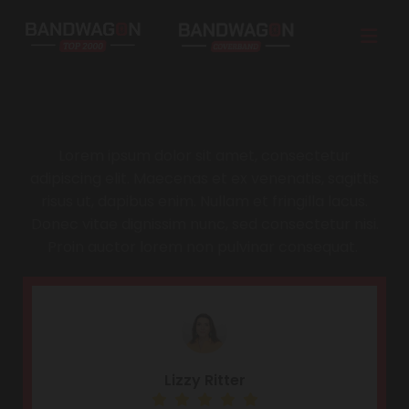
Wat zeggen onze klanten
Lorem ipsum dolor sit amet, consectetur
adipiscing elit. Maecenas et ex venenatis, sagittis
risus ut, dapibus enim. Nullam et fringilla lacus.
Donec vitae dignissim nunc, sed consectetur nisi.
Proin auctor lorem non pulvinar consequat.
Lizzy Ritter