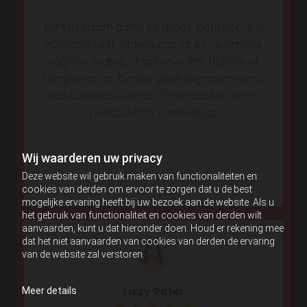
Lorem ipsum dolor sit amet, consectetur
adipiscing elit. Maecenas et ex venenatis,
sagittis risus ut, dapibus enim. Nullam et
fringilla lacus. Donec vitae dignissim nunc,
sed consectetur nisi. Proin auctor lorem
non pulvinar consequat.
KNOP TEKST
Wij waarderen uw privacy
Deze website wil gebruik maken van functionaliteiten en
cookies van derden om ervoor te zorgen dat u de best
mogelijke ervaring heeft bij uw bezoek aan de website. Als u
het gebruik van functionaliteit en cookies van derden wilt
aanvaarden, kunt u dat hieronder doen. Houd er rekening mee
dat het niet aanvaarden van cookies van derden de ervaring
van de website zal verstoren.
Lizzy Ritter
Meer details