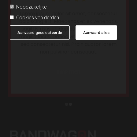
Noodzakelijke
Lorem ipsum dolor sit amet, consectetur
Cookies van derden
adipiscing elit. Maecenas et ex venenatis,
sagittis risus ut, dapibus enim. Nullam et
Aanvaard geselecteerde
Aanvaard alles
fringilla lacus. Donec vitae dignissim nunc,
sed consectetur nisi. Proin auctor lorem
non pulvinar consequat.
KNOP TEKST