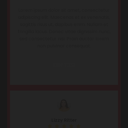
Lorem ipsum dolor sit amet, consectetur
adipiscing elit. Maecenas et ex venenatis,
sagittis risus ut, dapibus enim. Nullam et
fringilla lacus. Donec vitae dignissim nunc,
sed consectetur nisi. Proin auctor lorem
non pulvinar consequat.
KNOP TEKST
Lizzy Ritter