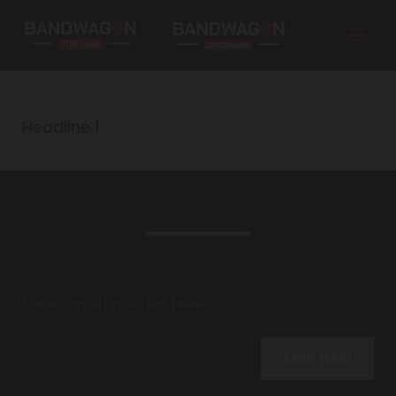
Headline 1
Enter your small subtitle here
Enter your Headline here
Enter small spot text here
KNOP TEKST