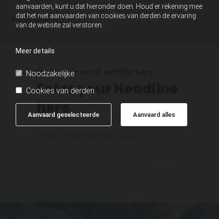
aanvaarden, kunt u dat hieronder doen. Houd er rekening mee
dat het niet aanvaarden van cookies van derden de ervaring
Headline 4
van de website zal verstoren.
Meer details
Enter your small subtitle here
Noodzakelijke
Enter your Headline
Cookies van derden
here
Aanvaard geselecteerde
Aanvaard alles
Enter small spot text here
KNOP TEKST